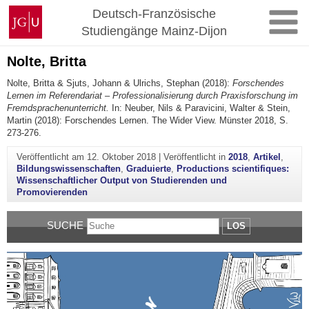
Zum
Johannes
Deutsch-Französische
Inhalt
Gutenberg-
Studiengänge Mainz-Dijon
springen
Universität
Mainz
Nolte, Britta
Nolte, Britta & Sjuts, Johann & Ulrichs, Stephan (2018):
Forschendes
Lernen im Referendariat – Professionalisierung durch Praxisforschung im
Fremdsprachenunterricht.
In: Neuber, Nils & Paravicini, Walter & Stein,
Martin (2018): Forschendes Lernen. The Wider View. Münster 2018, S.
273-276.
Veröffentlicht am
12. Oktober 2018
|
Veröffentlicht in
2018
,
Artikel
,
Bildungswissenschaften
,
Graduierte
,
Productions scientifiques:
Wissenschaftlicher Output von Studierenden und
Promovierenden
SUCHE
LOS