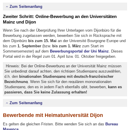
Zum Seitenanfang
Zweiter Schritt: Online-Bewerbung an den Universitäten
Mainz und Dijon
Wenn Sie nach der Überprüfung Ihrer Unterlagen vom Dijonbüro für die
Bewerbung zugelassen werden, bewerben Sie sich in Rücksprache mit
dem Dijonbüro
bis zum 15. Mai
an der Université Bourgogne Europe und
bis zum
1. September
(bzw.
bis zum 1. März
zum Start im
Sommersemester) auf dem
Bewerbungsportal der Uni Mainz
. Dieses
Portal wird in der Regel zum 01. April bzw. 01. Oktober freigegeben.
Hinweis: Bei der Online-Bewerbung an der Universität Mainz müssen
Sie unbedingt darauf achten, den richtigen Studiengang auszuwählen,
d.h. den
binationalen Studiengang mit deutsch-französischer
Bezeichnung
. Wenn Sie sich für den regulären mononationalen
Studiengang, den es in jedem Fach ebenfalls gibt, bewerben,
kann es
passieren, dass Sie keine Zulassung erhalten!
Zum Seitenanfang
Bewerbende mit Heimatuniversität Dijon
Es gelten die gleichen Fristen. Bitte wenden Sie sich an das
Bureau
Mayence
.