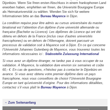
Dijonbüro. Wenn Sie Ihren ersten Abschluss in einem frankophonen Land
erworben haben, empfehlen wir Ihnen, die Université Bourgogne Europe
als Heimatuniversität zu wählen. Wenden Sie sich für weitere
Informationen bitte an das
Bureau Mayence
in Dijon.
La condition requise pour être admis au cursus universitaire du master
binational est l’obtention d’un diplôme d’une université allemande ou
française (Bachelor ou Licence). Les diplômes de Licence qui ont été
obtenu en dehors de la France (inclus ceux d’autres universités
francophones) ou en dehors de l’Allemagne, doivent parcourir un
processus de validation soit à Mayence soit à Dijon. En ce qui concerne
l’Université Johannes Gutenberg de Mayence, vous trouverez toutes les
informations nécessaires ici :
Stabsstelle Zulassung International
Si vous avez un diplôme étranger, ne tardez pas à vous occuper de sa
validation. A Mayence, la validation dure environ six semaines et coûte
60,- €. En cas de questions, n’hésitez pas à contacter le Dijonbüro en
avance. Si vous avez obtenu votre premier diplôme dans un pays
francophone, nous vous conseillons de choisir l’Université Bourgogne
Europe en tant qu'université d’origine. Pour des informations détaillées,
contactez s’il vous plaît le
Bureau Mayence
à Dijon.
Zum Seitenanfang