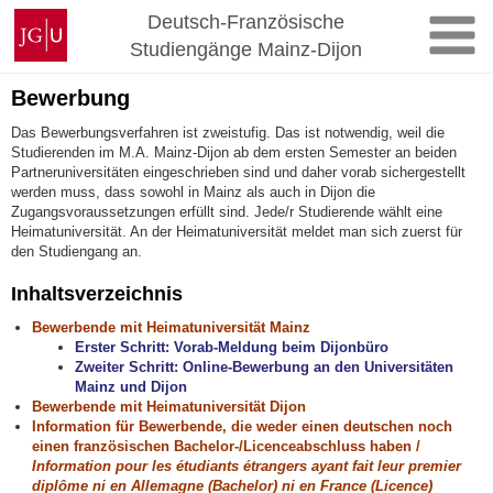
Zum
Johannes
Deutsch-Französische
Inhalt
Gutenberg-
Studiengänge Mainz-Dijon
springen
Universität
Mainz
Bewerbung
Das Bewerbungsverfahren ist zweistufig. Das ist notwendig, weil die
Studierenden im M.A. Mainz-Dijon ab dem ersten Semester an beiden
Partneruniversitäten eingeschrieben sind und daher vorab sichergestellt
werden muss, dass sowohl in Mainz als auch in Dijon die
Zugangsvoraussetzungen erfüllt sind. Jede/r Studierende wählt eine
Heimatuniversität. An der Heimatuniversität meldet man sich zuerst für
den Studiengang an.
Inhaltsverzeichnis
Bewerbende mit Heimatuniversität Mainz
Erster Schritt: Vorab-Meldung beim Dijonbüro
Zweiter Schritt: Online-Bewerbung an den Universitäten
Mainz und Dijon
Bewerbende mit Heimatuniversität Dijon
Information für Bewerbende, die weder einen deutschen noch
einen französischen Bachelor-/Licenceabschluss haben /
Information pour les étudiants étrangers ayant fait leur premier
diplôme ni en Allemagne (Bachelor) ni en France (Licence)