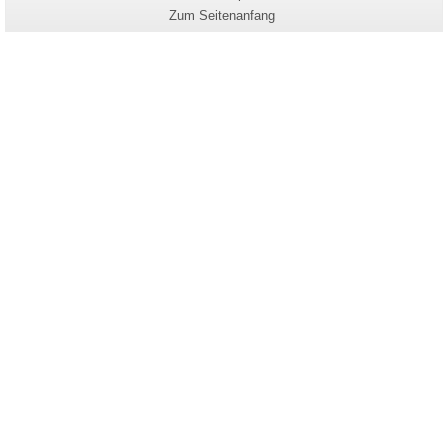
dieser
Zum Seitenanfang
Seite