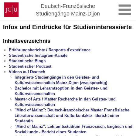
Zum
Johannes
Deutsch-Französische
Inhalt
Gutenberg-
Studiengänge Mainz-Dijon
springen
Universität
Mainz
Infos und Eindrücke für Studieninteressierte
Inhaltsverzeichnis
Erfahrungsberichte / Rapports d'expérience
Studentische Instagram-Kanäle
Studentische Blogs
Studentischer Podcast
Videos auf Deutsch
Integrierte Studiengänge in den Geistes- und
Kulturwissenschaften Mainz-Dijon (zweisprachig)
Bachelor mit Lehramtsoption in den Geistes- und
Kulturwissenschaften
Master of Arts / Master Recherche in den Geistes- und
Kulturwissenschaften
"Mind of Mainz": Deutsch-französischer Master Französische
Literaturwissenschaft und Kulturkontakte - Bericht einer
Studentin
"Mind of Mainz": Lehramtsstudium Französisch, Englisch und
Sozialkunde - Bericht eines Studenten