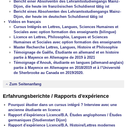
Bericht einer Absolventin des Lehramtsstudiengangs Mainz-
Dijon, die heute im französischen Schuldienst tätig ist
Bericht eines Absolventen des Lehramtsstudiengangs Mainz-
Dijon, der heute im deutschen Schuldienst tätig ist
Vidéos en français
Cursus Intégrés en Lettres, Langues, Sciences Humaines et
Sociales avec option formation des enseignants (bilingue)
Licence en Lettres, Philosophie, Langues et Sciences
Humaines et Sociales avec option formation des enseignants
Master Recherche Lettres, Langues, Histoire et Philosophie
Témoignage de Gaëlle, Étudiante en allemand et en histoire
partie à Mayence en Allemagne de 2019 à 2021
Témoignage d'Anouk, étudiante en langues (allemand-anglais)
partie à Mayence en Allemagne en 2018/2019 et à l’Université
de Sherbrooke au Canada en 2019/2020.
Zum Seitenanfang
Erfahrungsberichte / Rapports d'expérience
Pourquoi étudier dans un cursus intégré ? Interview avec une
ancienne étudiante en licence
Rapport d'éxpérience Licence/B.A. Études anglophones / Études
germaniques (Studienstart Dijon)
Rapport d'expérience Licence/B.A. Histoire/Lettres modernes