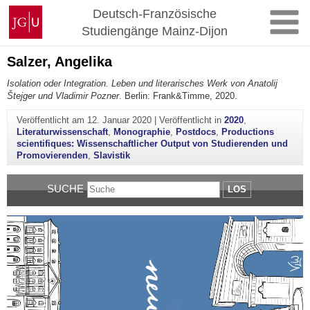
Zum
Johannes
Deutsch-Französische
Inhalt
Gutenberg-
Studiengänge Mainz-Dijon
springen
Universität
Mainz
Salzer, Angelika
Isolation oder Integration. Leben und literarisches Werk von Anatolij
Štejger und Vladimir Pozner
. Berlin: Frank&Timme, 2020.
Veröffentlicht am
12. Januar 2020
|
Veröffentlicht in
2020
,
Literaturwissenschaft
,
Monographie
,
Postdocs
,
Productions
scientifiques: Wissenschaftlicher Output von Studierenden und
Promovierenden
,
Slavistik
SUCHE
LOS