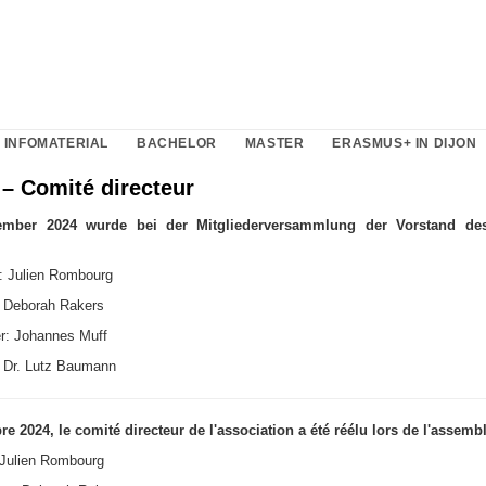
 INFOMATERIAL
BACHELOR
MASTER
ERASMUS+ IN DIJON
 – Comité directeur
mber 2024 wurde bei der Mitgliederversammlung der Vorstand de
r: Julien Rombourg
: Deborah Rakers
r: Johannes Muff
 Dr. Lutz Baumann
e 2024, le comité directeur de l'association a été réélu lors de l'assemb
: Julien Rombourg