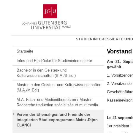
Zum
Johannes
Inhalt
Gutenberg-
springen
Universität
Mainz
STUDIENINTERESSIERTE UND
Vorstand
Startseite
Infos und Eindrücke für Studieninteressierte
Am 21. Septe
gewählt.
Bachelor in den Geistes- und
1. Vorsitzende
Kulturwissenschaften (B.A./B.Ed.)
2. Vorsitzende
Master in den Geistes- und Kulturwissenschaften
(M.A./M.Ed.)
Geschäftsführe
M.A. Fach- und Medienübersetzen / Master
Kassenrevisor:
Recherche traduction spécialisée et multimedia
Verein der Ehemaligen und Freunde der
Le 21 septembr
integrierten Studienprogramme Mainz-Dijon
CLANCI
1er président 