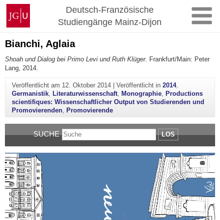
Zum
Johannes
Deutsch-Französische
Inhalt
Gutenberg-
Studiengänge Mainz-Dijon
springen
Universität
Mainz
Bianchi, Aglaia
Shoah und Dialog bei Primo Levi und Ruth Klüger.
Frankfurt/Main: Peter
Lang, 2014.
Veröffentlicht am
12. Oktober 2014
|
Veröffentlicht in
2014
,
Germanistik
,
Literaturwissenschaft
,
Monographie
,
Productions
scientifiques: Wissenschaftlicher Output von Studierenden und
Promovierenden
,
Promovierende
SUCHE
LOS