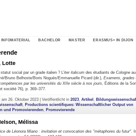
 INFOMATERIAL
BACHELOR
MASTER
ERASMUS+ IN DIJON
erende
 Lotte
statut social par un grade italien ? L’iter italicum des étudiants de Cologne au
mé/Bruno Belhoste/Boris Noguès/Emmanuelle Picard (dir.),
Examens, grades e
compétences par les universités du XIIe siècle à nos jours
, Éditions de la So
 société 76), p. 369–377.
ht am
26. Oktober 2023
|
Veröffentlicht in
2023
,
Artikel
,
Bildungswissenschaf
issenschaft
,
Productions scientifiques: Wissenschaftlicher Output von
en und Promovierenden
,
Promovierende
elson, Mélissa
ce de Léonora Miano : invitation et convocation des "métaphores du futur".
I