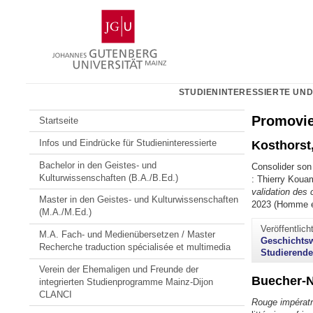
Zum
Johannes
Inhalt
Gutenberg-
springen
Universität
Mainz
STUDIENINTERESSIERTE UND
Promovi
Startseite
Infos und Eindrücke für Studieninteressierte
Kosthorst,
Bachelor in den Geistes- und
Consolider son 
Kulturwissenschaften (B.A./B.Ed.)
: Thierry Koua
validation des 
Master in den Geistes- und Kulturwissenschaften
2023 (Homme et
(M.A./M.Ed.)
Veröffentlic
M.A. Fach- und Medienübersetzen / Master
Geschichtsw
Recherche traduction spécialisée et multimedia
Studierend
Verein der Ehemaligen und Freunde der
Buecher-N
integrierten Studienprogramme Mainz-Dijon
CLANCI
Rouge impératri