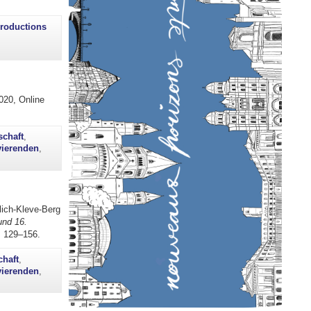
roductions
2020, Online
schaft
,
vierenden
,
lich-Kleve-Berg
und 16.
 129–156.
chaft
,
vierenden
,