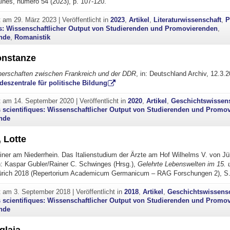
icaines, numéro 54 (2023), p. 107-120.
ht am
29. März 2023
|
Veröffentlicht in
2023
,
Artikel
,
Literaturwissenschaft
,
P
es: Wissenschaftlicher Output von Studierenden und Promovierenden
,
nde
,
Romanistik
onstanze
erschaften zwischen Frankreich und der DDR
, in: Deutschland Archiv, 12.3.
eszentrale für politische Bildung
ht am
14. September 2020
|
Veröffentlicht in
2020
,
Artikel
,
Geschichtswissen
 scientifiques: Wissenschaftlicher Output von Studierenden und Promo
nde
 Lotte
iner am Niederrhein. Das Italienstudium der Ärzte am Hof Wilhelms V. von Jü
n: Kaspar Gubler/Rainer C. Schwinges (Hrsg.),
Gelehrte Lebenswelten im 15. 
ürich 2018 (Repertorium Academicum Germanicum – RAG Forschungen 2), S.
ht am
3. September 2018
|
Veröffentlicht in
2018
,
Artikel
,
Geschichtswissens
 scientifiques: Wissenschaftlicher Output von Studierenden und Promo
nde
glaia