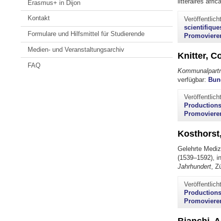
littéraires afr
Erasmus+ in Dijon
Kontakt
Veröffentlic
scientifiqu
Formulare und Hilfsmittel für Studierende
Promoviere
Medien- und Veranstaltungsarchiv
Knitter, C
FAQ
Kommunalpartn
verfügbar:
Bund
Veröffentlic
Productions
Promoviere
Kosthorst,
Gelehrte Mediz
(1539–1592), i
Jahrhundert
, Z
Veröffentlic
Productions
Promoviere
Bianchi, A