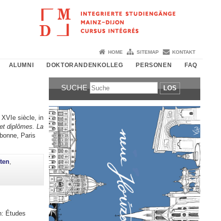
HOME
SITEMAP
KONTAKT
ALUMNI
DOKTORANDENKOLLEG
PERSONEN
FAQ
SUCHE
LOS
 XVIe siècle, in
t diplômes. La
rbonne, Paris
ten
,
n: Études