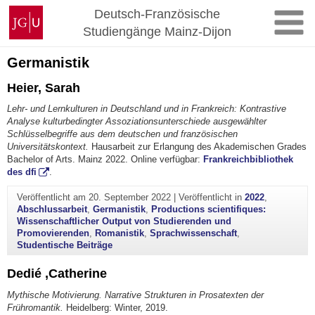
Zum
Johannes
Deutsch-Französische
Inhalt
Gutenberg-
Studiengänge Mainz-Dijon
springen
Universität
Mainz
Germanistik
Heier, Sarah
Lehr- und Lernkulturen in Deutschland und in Frankreich: Kontrastive
Analyse kulturbedingter Assoziationsunterschiede ausgewählter
Schlüsselbegriffe aus dem deutschen und französischen
Universitätskontext.
Hausarbeit zur Erlangung des Akademischen Grades
Bachelor of Arts. Mainz 2022. Online verfügbar:
Frankreichbibliothek
des dfi
.
Veröffentlicht am
20. September 2022
|
Veröffentlicht in
2022
,
Abschlussarbeit
,
Germanistik
,
Productions scientifiques:
Wissenschaftlicher Output von Studierenden und
Promovierenden
,
Romanistik
,
Sprachwissenschaft
,
Studentische Beiträge
Dedié ,Catherine
Mythische Motivierung. Narrative Strukturen in Prosatexten der
Frühromantik.
Heidelberg: Winter, 2019.