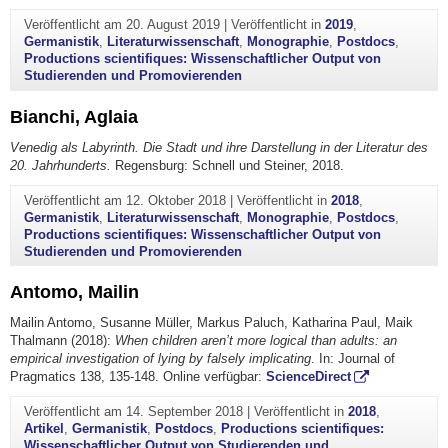
Veröffentlicht am
20. August 2019
|
Veröffentlicht in
2019
,
Germanistik
,
Literaturwissenschaft
,
Monographie
,
Postdocs
,
Productions scientifiques: Wissenschaftlicher Output von
Studierenden und Promovierenden
Bianchi, Aglaia
Venedig als Labyrinth. Die Stadt und ihre Darstellung in der Literatur des
20. Jahrhunderts.
Regensburg: Schnell und Steiner, 2018.
Veröffentlicht am
12. Oktober 2018
|
Veröffentlicht in
2018
,
Germanistik
,
Literaturwissenschaft
,
Monographie
,
Postdocs
,
Productions scientifiques: Wissenschaftlicher Output von
Studierenden und Promovierenden
Antomo, Mailin
Mailin Antomo, Susanne Müller, Markus Paluch, Katharina Paul, Maik
Thalmann (2018):
When children aren’t more logical than adults: an
empirical investigation of lying by falsely implicating
. In: Journal of
Pragmatics 138, 135-148. Online verfügbar:
ScienceDirect
Veröffentlicht am
14. September 2018
|
Veröffentlicht in
2018
,
Artikel
,
Germanistik
,
Postdocs
,
Productions scientifiques:
Wissenschaftlicher Output von Studierenden und